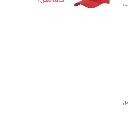
مشاهده محصول »
مت
تعادل