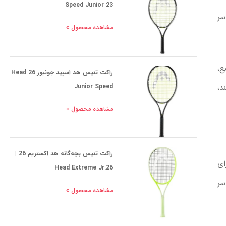
Speed Junior 23
سر
مشاهده محصول »
ازه‌های بین 95 تا 115 اینچ مربع،
راکت تنیس هد اسپید جونیور 26 Head
Junior Speed
د،
مشاهده محصول »
راکت تنیس بچه‌گانه هد اکستریم 26 |
ی برای
Head Extreme Jr.26
 سر
مشاهده محصول »