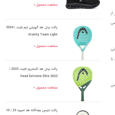
مشاهده محصول »
از
یس
راکت پدل هد گرویتی تیم لایت | 2024
Gravity Team Light
مشاهده محصول »
نی
با
راکت پدل هد اکستریم الایت 2023 |
Head Extreme Elite 2023
یس
مشاهده محصول »
راکت تنیس بچه‌گانه هد اسپید 23 | IG