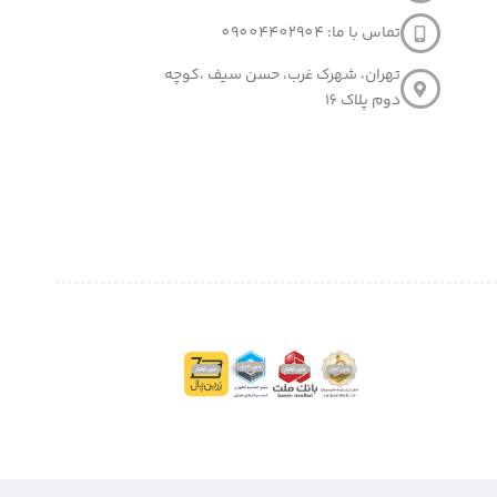
تماس با ما: 09004402904
تهران، شهرک غرب، حسن سیف ،کوچه
دوم پلاک 16