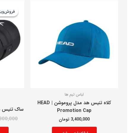
فروش‌ویژ
فروش‌ویژ
لباس تیم ها
کلاه تنیس هد مدل پروموشن | HEAD
ساک تنیس هد cquet Bag XL BK
Promotion Cap
800,000
3,400,000
تومان